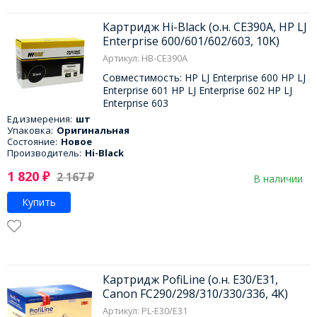
Картридж Hi-Black (о.н. CE390A, HP LJ
Enterprise 600/601/602/603, 10K)
Артикул: HB-CE390A
Совместимость: HP LJ Enterprise 600 HP LJ
Enterprise 601 HP LJ Enterprise 602 HP LJ
Enterprise 603
Ед.измерения:
шт
Упаковка:
Оригинальная
Состояние:
Новое
Производитель:
Hi-Black
1 820
₽
2 167
₽
В наличии
Купить
Картридж PofiLine (о.н. E30/E31,
Canon FC290/298/310/330/336, 4K)
Артикул: PL-E30/E31