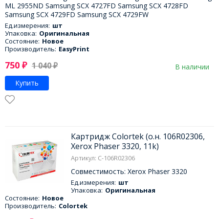
ML 2955ND Samsung SCX 4727FD Samsung SCX 4728FD
Samsung SCX 4729FD Samsung SCX 4729FW
Ед.измерения:
шт
Упаковка:
Оригинальная
Состояние:
Новое
Производитель:
EasyPrint
750
₽
1 040
₽
В наличии
Купить
Картридж Colortek (о.н. 106R02306,
Xerox Phaser 3320, 11k)
Артикул: C-106R02306
Совместимость: Xerox Phaser 3320
Ед.измерения:
шт
Упаковка:
Оригинальная
Состояние:
Новое
Производитель:
Colortek