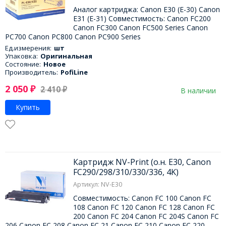
Аналог картриджа: Canon E30 (E-30) Canon
E31 (E-31) Совместимость: Canon FC200
Canon FC300 Canon FC500 Series Canon
PC700 Canon PC800 Canon PC900 Series
Ед.измерения:
шт
Упаковка:
Оригинальная
Состояние:
Новое
Производитель:
PofiLine
2 050
₽
2 410
₽
В наличии
Купить
Картридж NV-Print (о.н. E30, Canon
FC290/298/310/330/336, 4K)
Артикул: NV-E30
Совместимость: Canon FC 100 Canon FC
108 Canon FC 120 Canon FC 128 Canon FC
200 Canon FC 204 Canon FC 204S Canon FC
206 Canon FC 208 Canon FC 21 Canon FC 210 Canon FC 220