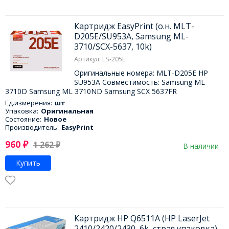
Картридж EasyPrint (о.н. MLT-
D205E/SU953A, Samsung ML-
3710/SCX-5637, 10k)
Артикул: LS-205E
Оригинальные номера: MLT-D205E HP
SU953A Совместимость: Samsung ML
3710D Samsung ML 3710ND Samsung SCX 5637FR
Ед.измерения:
шт
Упаковка:
Оригинальная
Состояние:
Новое
Производитель:
EasyPrint
960
₽
1 262
₽
В наличии
Купить
Картридж HP Q6511A (HP LaserJet
2410/2420/2430, 6k, страя упаковка)