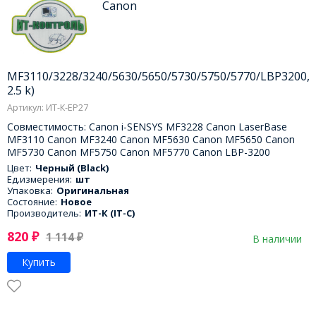
Canon
MF3110/3228/3240/5630/5650/5730/5750/5770/LBP3200,
2.5 k)
Артикул: ИТ-К-EP27
Совместимость: Canon i-SENSYS MF3228 Canon LaserBase
MF3110 Canon MF3240 Canon MF5630 Canon MF5650 Canon
MF5730 Canon MF5750 Canon MF5770 Canon LBP-3200
Цвет:
Черный (Black)
Ед.измерения:
шт
Упаковка:
Оригинальная
Состояние:
Новое
Производитель:
ИТ-К (IT-C)
820
₽
1 114
₽
В наличии
Купить