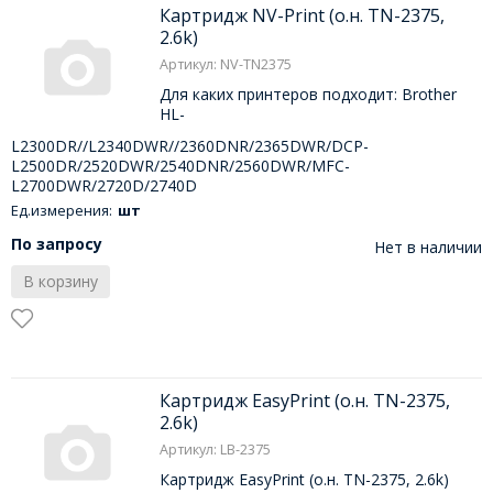
Картридж NV-Print (о.н. TN-2375,
2.6k)
Артикул: NV-TN2375
Для каких принтеров подходит: Brother
HL-
L2300DR//L2340DWR//2360DNR/2365DWR/DCP-
L2500DR/2520DWR/2540DNR/2560DWR/MFC-
L2700DWR/2720D/2740D
Ед.измерения:
шт
По запросу
Нет в наличии
В корзину
Картридж EasyPrint (о.н. TN-2375,
2.6k)
Артикул: LB-2375
Картридж EasyPrint (о.н. TN-2375, 2.6k)