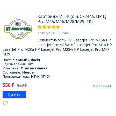
Картридж ИТ-К (о.н. CF244A, HP LJ
Pro M15/M16/M28/M29, 1K)
Артикул: IT-C-CF244A
Совместимость: HP LaserJet Pro M15a HP
LaserJet Pro M15w HP LaserJet Pro M16 HP
LaserJet Pro M28a HP LaserJet Pro M28w HP LaserJet Pro MFP
M29
Цвет:
Черный (Black)
Ед.измерения:
шт
Упаковка:
Оригинальная
Состояние:
Новое
Производитель:
ИТ-К (IT-C)
550
₽
830
₽
В наличии
Купить