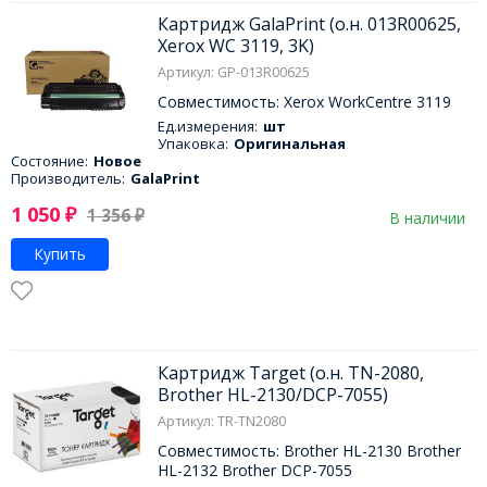
Картридж GalaPrint (о.н. 013R00625,
Xerox WC 3119, 3K)
Артикул: GP-013R00625
Совместимость: Xerox WorkCentre 3119
Ед.измерения:
шт
Упаковка:
Оригинальная
Состояние:
Новое
Производитель:
GalaPrint
1 050
₽
1 356
₽
В наличии
Купить
Картридж Target (о.н. TN-2080,
Brother HL-2130/DCP-7055)
Артикул: TR-TN2080
Совместимость: Brother HL-2130 Brother
HL-2132 Brother DCP-7055