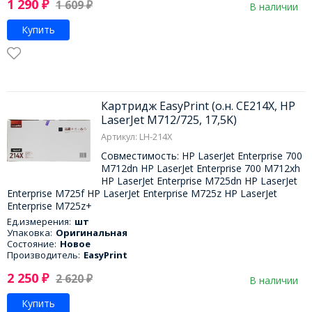
1 290
₽
1 609
₽
В наличии
Купить
Картридж EasyPrint (о.н. CE214X, HP
LaserJet M712/725, 17,5K)
Артикул: LH-214X
Совместимость: HP LaserJet Enterprise 700
M712dn HP LaserJet Enterprise 700 M712xh
HP LaserJet Enterprise M725dn HP LaserJet
Enterprise M725f HP LaserJet Enterprise M725z HP LaserJet
Enterprise M725z+
Ед.измерения:
шт
Упаковка:
Оригинальная
Состояние:
Новое
Производитель:
EasyPrint
2 250
₽
2 620
₽
В наличии
Купить