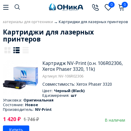
0
0
 материалы для оргтехники
→
Картриджи для лазерных принтеров
Картриджи для лазерных
принтеров
Картридж NV-Print (о.н. 106R02306,
Xerox Phaser 3320, 11k)
Артикул: NV-106R02306
Совместимость: Xerox Phaser 3320
Цвет:
Черный (Black)
Ед.измерения:
шт
Упаковка:
Оригинальная
Состояние:
Новое
Производитель:
NV-Print
1 420
₽
1 746
₽
В наличии
Купить