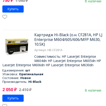
750
₽
1 040
₽
В наличии
Купить
Картридж Hi-Black (о.н. CF281A, HP LJ
Enterprise M604/605/606/MFP M630,
10.5K)
Артикул: HB-CF281A
Совместимость: HP LaserJet Enterprise
M604dn HP LaserJet Enterprise M605dn HP
LaserJet Enterprise M606dn HP LaserJet Enterprise M630dn
Ед.измерения:
шт
Упаковка:
Оригинальная
Состояние:
Новое
Производитель:
Hi-Black
2 050
₽
2 410
₽
В наличии
Купить