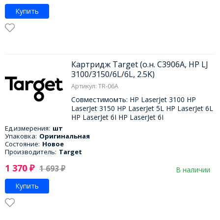
Купить
Картридж Target (о.н. C3906A, HP LJ
3100/3150/6L/6L, 2.5K)
Артикул: TR-06A
Совместимомть: HP LaserJet 3100 HP
LaserJet 3150 HP LaserJet 5L HP LaserJet 6L
HP LaserJet 6I HP LaserJet 6I
Ед.измерения:
шт
Упаковка:
Оригинальная
Состояние:
Новое
Производитель:
Target
1 370
₽
1 693
₽
В наличии
Купить