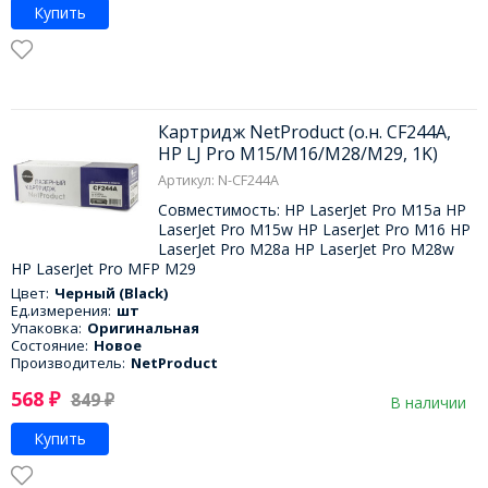
Купить
Картридж NetProduct (о.н. CF244A,
HP LJ Pro M15/M16/M28/M29, 1K)
Артикул: N-CF244A
Совместимость: HP LaserJet Pro M15a HP
LaserJet Pro M15w HP LaserJet Pro M16 HP
LaserJet Pro M28a HP LaserJet Pro M28w
HP LaserJet Pro MFP M29
Цвет:
Черный (Black)
Ед.измерения:
шт
Упаковка:
Оригинальная
Состояние:
Новое
Производитель:
NetProduct
568
₽
849
₽
В наличии
Купить