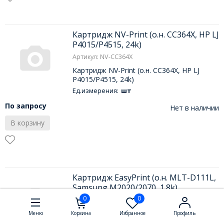
Картридж NV-Print (о.н. CC364X, HP LJ
P4015/P4515, 24k)
Артикул: NV-CC364X
Картридж NV-Print (о.н. CC364X, HP LJ
P4015/P4515, 24k)
Ед.измерения:
шт
По запросу
Нет в наличии
В корзину
Картридж EasyPrint (о.н. MLT-D111L,
Samsung M2020/2070, 1.8k)
0
0
Картридж EasyPrint (о.н. MLT-D111L,
Samsung M2020/2070, 1.8k)
Меню
Корзина
Избранное
Профиль
Ед.измерения:
шт