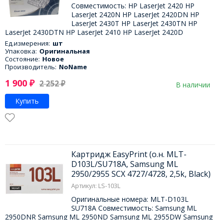
Совместимость: HP LaserJet 2420 HP
LaserJet 2420N HP LaserJet 2420DN HP
LaserJet 2430T HP LaserJet 2430TN HP
LaserJet 2430DTN HP LaserJet 2410 HP LaserJet 2420D
Ед.измерения:
шт
Упаковка:
Оригинальная
Состояние:
Новое
Производитель:
NoName
1 900
₽
2 252
₽
В наличии
Купить
Картридж EasyPrint (о.н. MLT-
D103L/SU718A, Samsung ML
2950/2955 SCX 4727/4728, 2,5k, Black)
Артикул: LS-103L
Оригинальные номера: MLT-D103L
SU718A Совместимость: Samsung ML
2950DNR Samsung ML 2950ND Samsung ML 2955DW Samsung