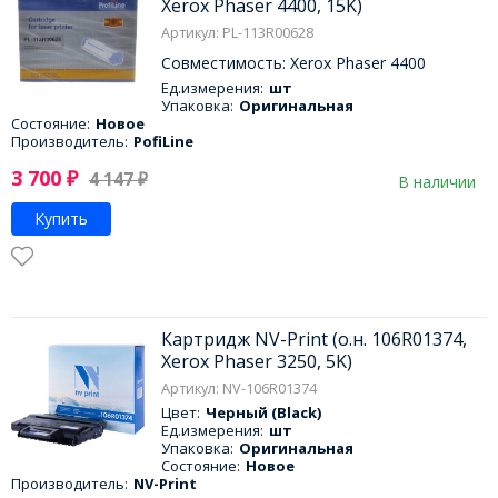
Xerox Phaser 4400, 15K)
Артикул: PL-113R00628
Совместимость: Xerox Phaser 4400
Ед.измерения:
шт
Упаковка:
Оригинальная
Состояние:
Новое
Производитель:
PofiLine
3 700
₽
4 147
₽
В наличии
Купить
Картридж NV-Print (о.н. 106R01374,
Xerox Phaser 3250, 5K)
Артикул: NV-106R01374
Цвет:
Черный (Black)
Ед.измерения:
шт
Упаковка:
Оригинальная
Состояние:
Новое
Производитель:
NV-Print