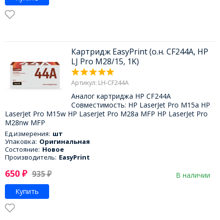
Картридж EasyPrint (о.н. CF244A, HP
LJ Pro M28/15, 1K)
Артикул: LH-CF244A
Аналог картриджа HP CF244A
Совместимость: HP LaserJet Pro M15a HP
LaserJet Pro M15w HP LaserJet Pro M28a MFP HP LaserJet Pro
M28nw MFP
Ед.измерения:
шт
Упаковка:
Оригинальная
Состояние:
Новое
Производитель:
EasyPrint
650
₽
935
₽
В наличии
Купить