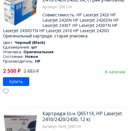
Артикул: Q6511A
Совместимость: HP LaserJet 2420 HP
LaserJet 2420N HP LaserJet 2420DN HP
LaserJet 2430T HP LaserJet 2430TN HP
LaserJet 2430DTN HP LaserJet 2410 HP LaserJet 2420D
Оригинальный картридж. старая упаковка.
Цвет:
Черный (Black)
Ед.измерения:
шт
Упаковка:
Оригинальная
Состояние:
Новое
Производитель:
HP
2 500
₽
2 883
₽
В наличии
Купить
Картридж (о.н. Q6511X, HP LaserJet
2410/2420/2430, 12 k)
Артикул: NoN_Q6511X