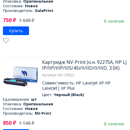
Упаковка:
Оригинальная
Состояние:
Новое
Производитель:
GalaPrint
750
₽
1 040
₽
В наличии
Купить
Картридж NV-Print (о.н. 92275A, HP LJ
IP/IIP/IIIP/IIIS/4Si/II/IID/II/IIID, 3.5K)
Артикул: NV-29623
Совместимость: HP LaserJet IIP HP
LaserJet| IIP Plus
Цвет:
Черный (Black)
Ед.измерения:
шт
Упаковка:
Оригинальная
Состояние:
Новое
Производитель:
NV-Print
850
₽
1 146
₽
В наличии