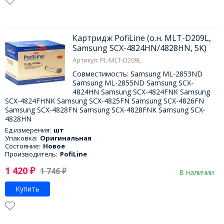
Картридж PofiLine (о.н. MLT-D209L,
Samsung SCX-4824HN/4828HN, 5K)
Артикул: PL-MLT-D209L
Совместимость: Samsung ML-2853ND
Samsung ML-2855ND Samsung SCX-
4824HN Samsung SCX-4824FNK Samsung
SCX-4824FHNK Samsung SCX-4825FN Samsung SCX-4826FN
Samsung SCX-4828FN Samsung SCX-4828FNK Samsung SCX-
4828HN
Ед.измерения:
шт
Упаковка:
Оригинальная
Состояние:
Новое
Производитель:
PofiLine
1 420
₽
1 746
₽
В наличии
Купить