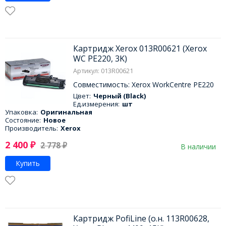
Картридж Xerox 013R00621 (Xerox
WC PE220, 3K)
Артикул: 013R00621
Совместимость: Xerox WorkCentre PE220
Цвет:
Черный (Black)
Ед.измерения:
шт
Упаковка:
Оригинальная
Состояние:
Новое
Производитель:
Xerox
2 400
₽
2 778
₽
В наличии
Купить
Картридж PofiLine (о.н. 113R00628,