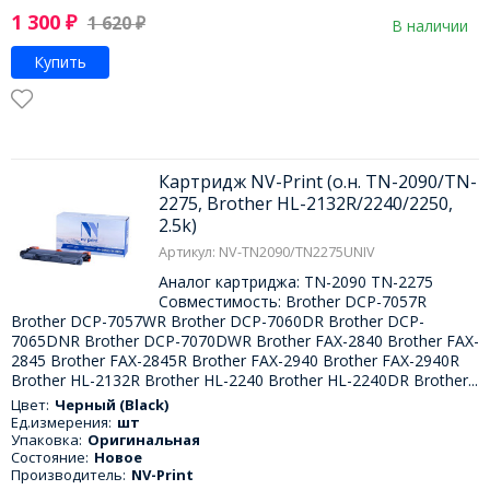
1 300
₽
1 620
₽
В наличии
Купить
Картридж NV-Print (о.н. TN-2090/TN-
2275, Brother HL-2132R/2240/2250,
2.5k)
Артикул: NV-TN2090/TN2275UNIV
Аналог картриджа: TN-2090 TN-2275
Совместимость: Brother DCP-7057R
Brother DCP-7057WR Brother DCP-7060DR Brother DCP-
7065DNR Brother DCP-7070DWR Brother FAX-2840 Brother FAX-
2845 Brother FAX-2845R Brother FAX-2940 Brother FAX-2940R
Brother HL-2132R Brother HL-2240 Brother HL-2240DR Brother...
Цвет:
Черный (Black)
Ед.измерения:
шт
Упаковка:
Оригинальная
Состояние:
Новое
Производитель:
NV-Print